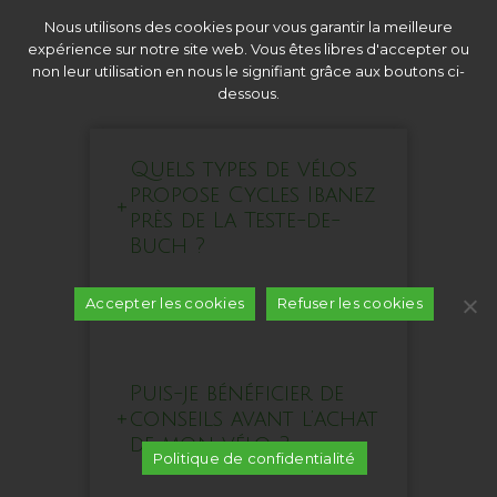
Nous utilisons des cookies pour vous garantir la meilleure
expérience sur notre site web. Vous êtes libres d'accepter ou
non leur utilisation en nous le signifiant grâce aux boutons ci-
dessous.
Quels types de vélos
propose Cycles Ibanez
près de La Teste-de-
Buch ?
Accepter les cookies
Refuser les cookies
Puis-je bénéficier de
conseils avant l’achat
de mon vélo ?
Politique de confidentialité